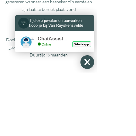
genereren wanneer een bezoeker zijn eerste en
zijn laatste bezoek plaatsvond
Duurtijd: 2 jaar
Tijdloze juwelen en uurwerken
koop je bij Van Ruyskensvelde
utmz
ChatAssist
Doel: Gebruikt om de bron of campagne aan te
Online
Whatsapp
geven hoe de gebruiker de site heeft bereikt
Duurtijd: 6 maanden
Beheer van cookies
Beheer van cookies via je browser:
Als je wil vermijden dat bepaalde cookies op
jouw computer geïnstalleerd worden, dan kan je
dat via de Privacy instellingen van je browser
aangeven. Cookies verwijderen kan ook via de
Privacy instellingen van je browser.