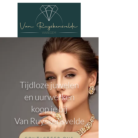
Tijdloze juwelen
en uurwerken
koop je bij
Van Ruyskensvelde