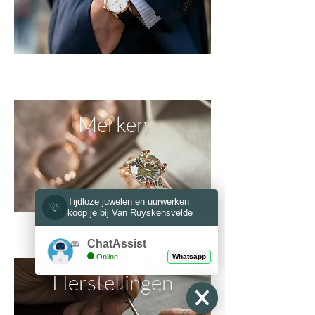
MEER LEZEN
Merken
Tijdloze juwelen en uurwerken
koop je bij Van Ruyskensvelde
MEER LEZEN
ChatAssist
Online
Whatsapp
Herstellingen