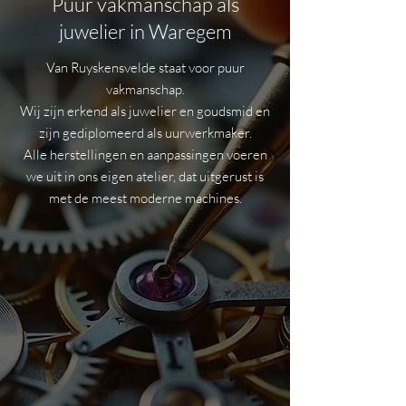
Puur vakmanschap als
juwelier in Waregem
Van Ruyskensvelde staat voor puur
vakmanschap.
Wij zijn erkend als juwelier en goudsmid en
zijn gediplomeerd als uurwerkmaker.
Alle herstellingen en aanpassingen voeren
we uit in ons eigen atelier, dat uitgerust is
met de meest moderne machines.